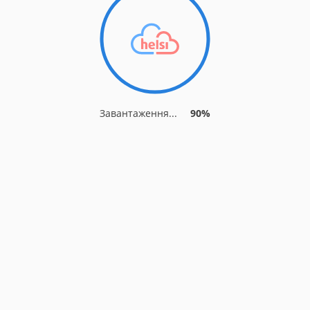
Завантаження...
90%