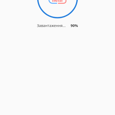
Завантаження...
90%