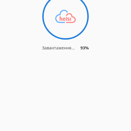
Завантаження...
93%