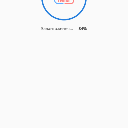
Завантаження...
90%