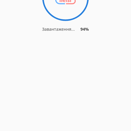
Завантаження...
94%