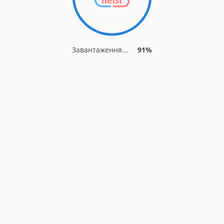
Завантаження...
91%