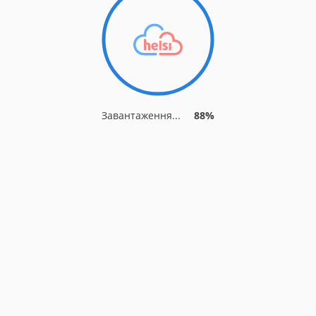
Завантаження...
88%