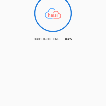
Завантаження...
89%