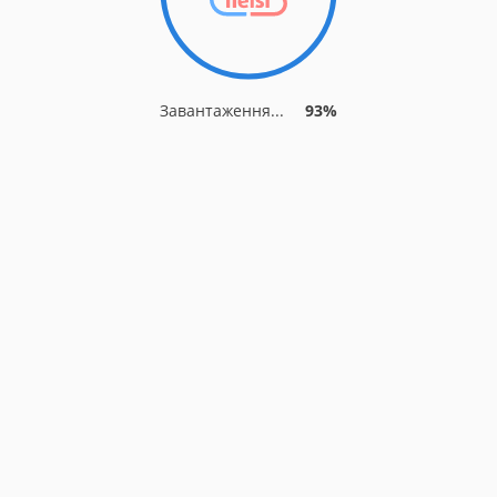
Завантаження...
93%