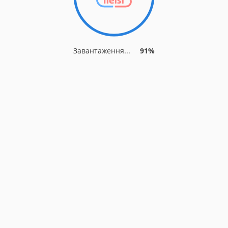
Завантаження...
91%