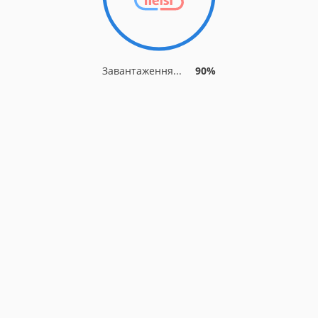
Завантаження...
90%