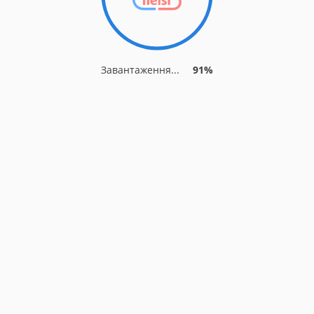
Завантаження...
91%