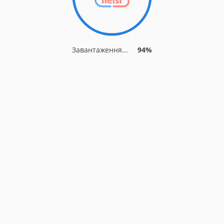
Завантаження...
94%