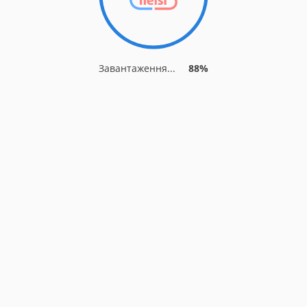
Завантаження...
88%