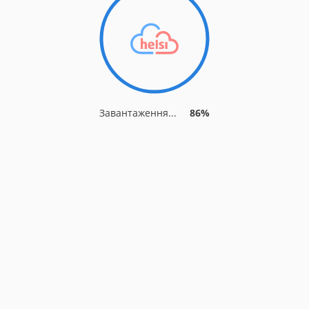
Завантаження...
91%