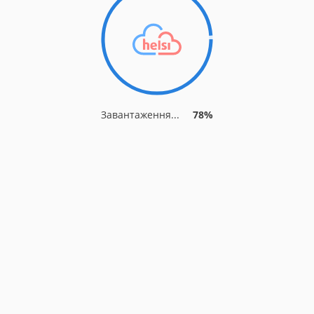
Завантаження...
85%