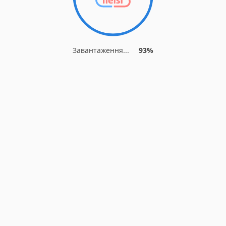
Завантаження...
93%