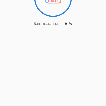
Завантаження...
91%