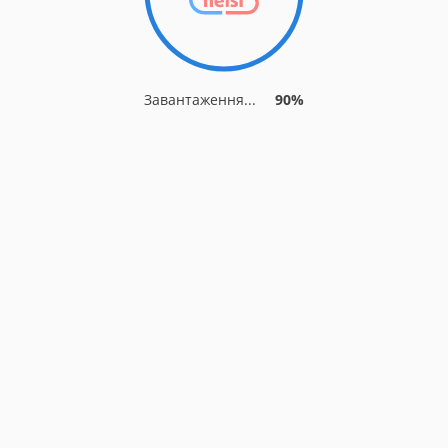
Завантаження...
90%