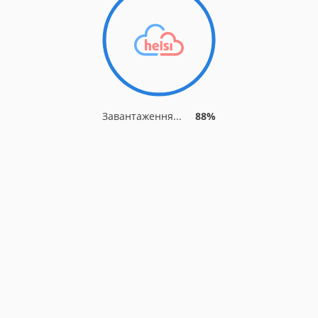
Завантаження...
93%