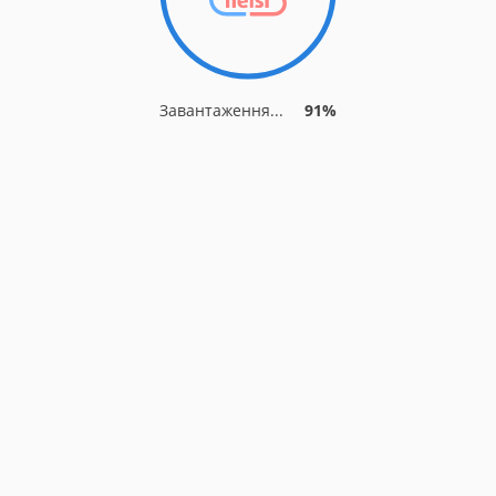
Завантаження...
91%