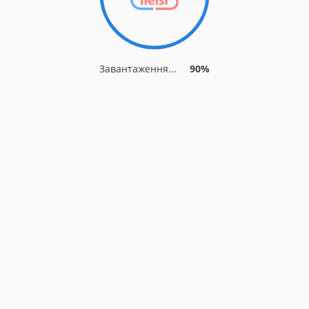
Завантаження...
90%