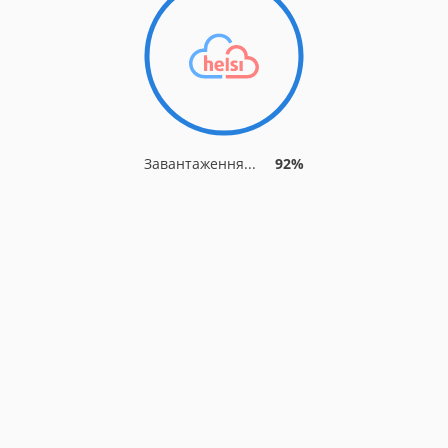
Завантаження...
92%