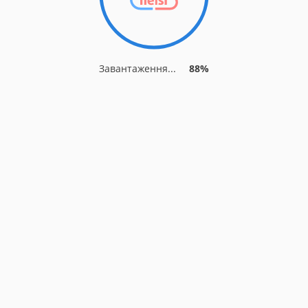
Завантаження...
88%