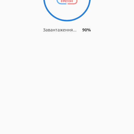
Завантаження...
90%