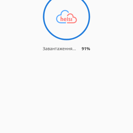
Завантаження...
91%