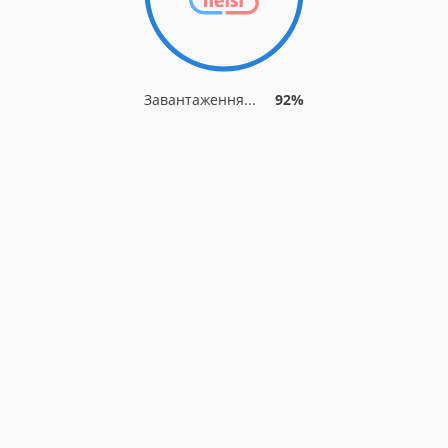
Завантаження...
92%