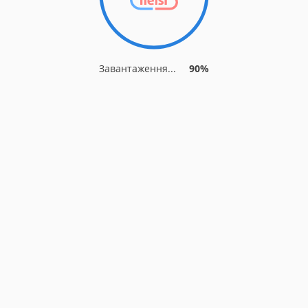
Завантаження...
90%