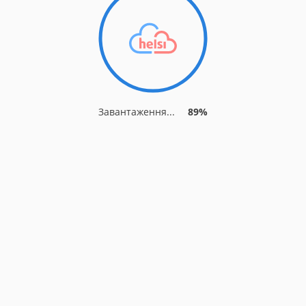
Завантаження...
96%