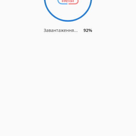
Завантаження...
92%