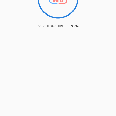
Завантаження...
92%