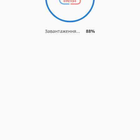
Завантаження...
88%