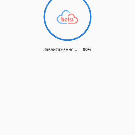
Завантаження...
90%