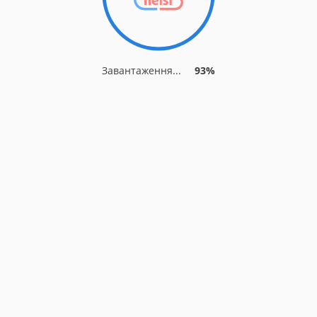
Завантаження...
93%