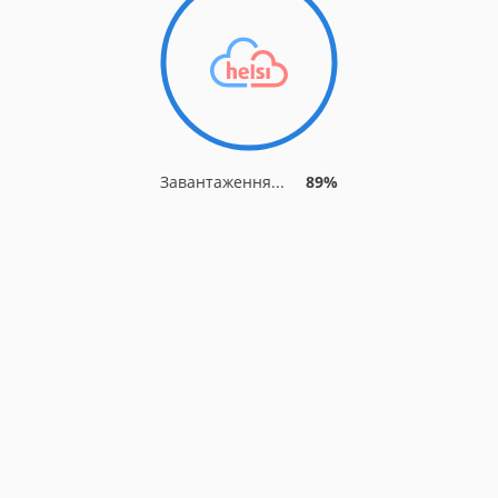
Завантаження...
93%