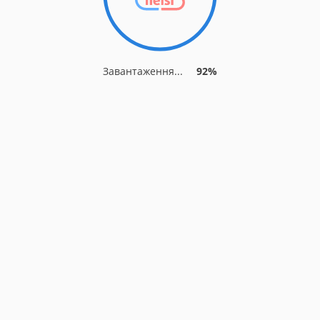
Завантаження...
92%