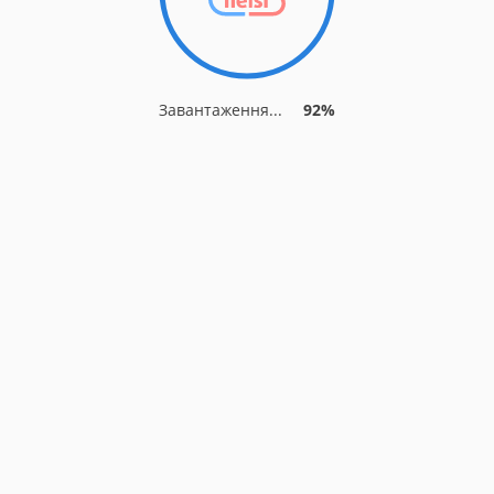
Завантаження...
92%