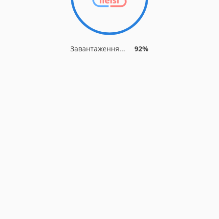
Завантаження...
92%