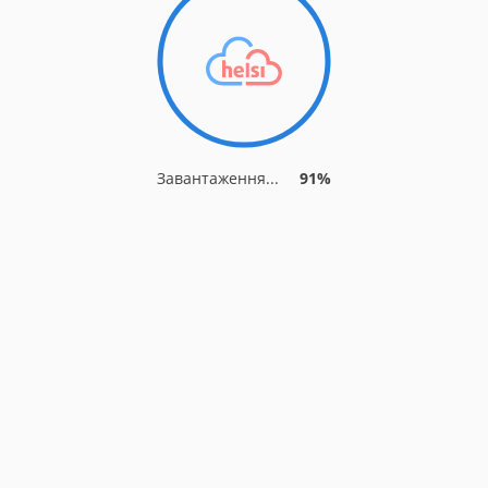
Завантаження...
91%