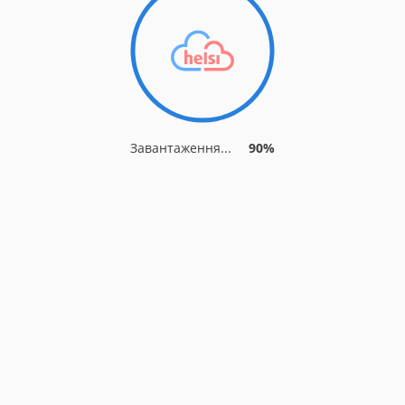
Завантаження...
90%