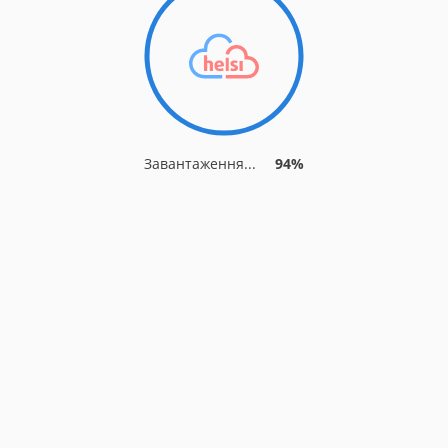
Завантаження...
94%