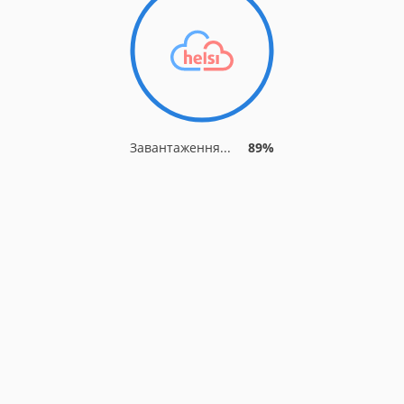
Завантаження...
96%