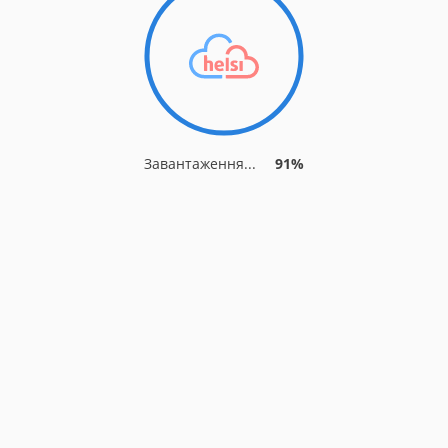
Завантаження...
91%