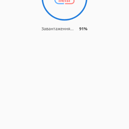
Завантаження...
91%