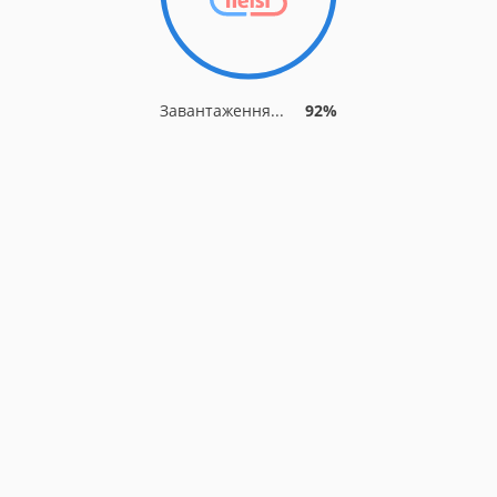
Завантаження...
92%