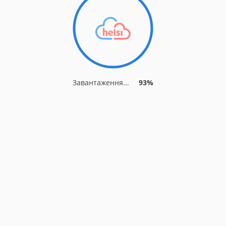
Завантаження...
93%