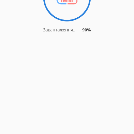
Завантаження...
90%