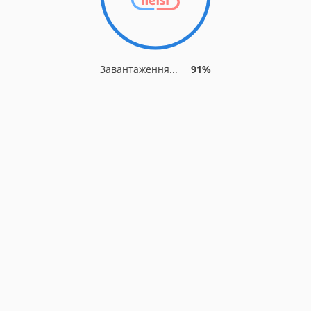
Завантаження...
91%