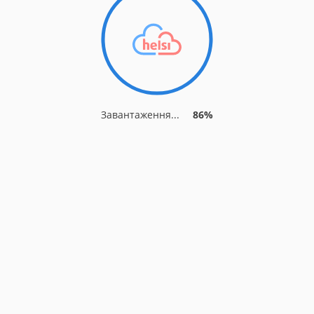
Завантаження...
92%