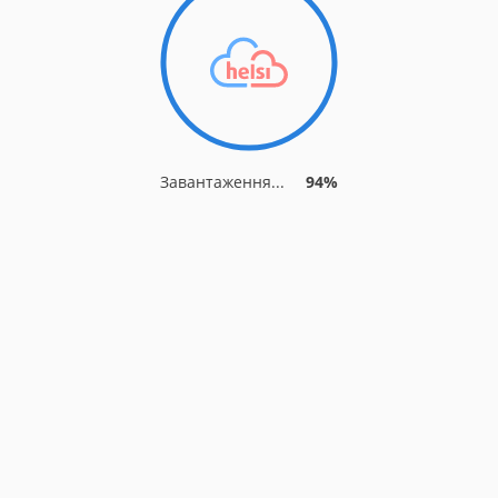
Завантаження...
94%